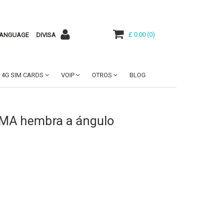
£ 0.00
(
0
)
ANGUAGE
DIVISA
4G SIM CARDS
VOIP
OTROS
BLOG
SMA hembra a ángulo