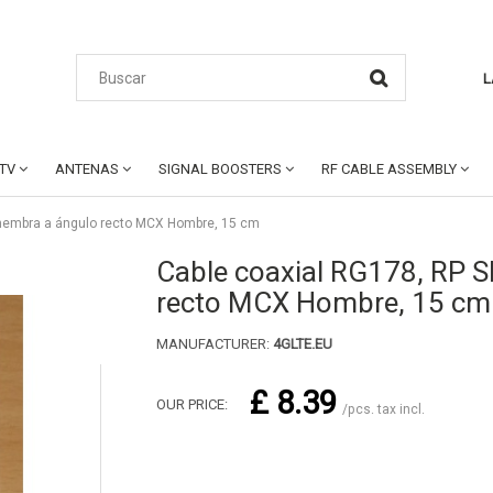
L
CTV
ANTENAS
SIGNAL BOOSTERS
RF CABLE ASSEMBLY
hembra a ángulo recto MCX Hombre, 15 cm
Cable coaxial RG178, RP 
recto MCX Hombre, 15 cm
MANUFACTURER:
4GLTE.EU
£ 8.39
OUR PRICE:
/pcs. tax incl.