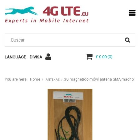
£ 0.00
(
0
)
LANGUAGE
DIVISA
You are here:
Home
3G magnético móvil antena SMA macho
ANTENAS