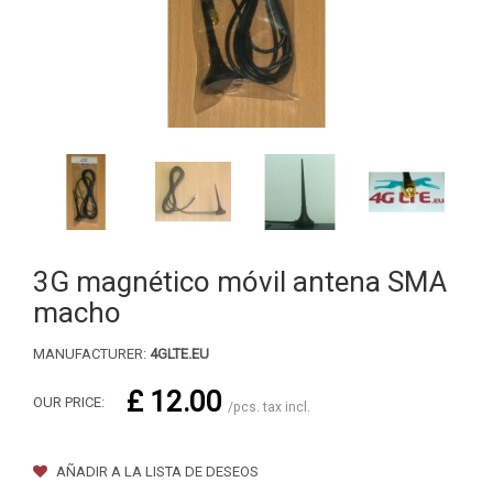
3G magnético móvil antena SMA
macho
MANUFACTURER:
4GLTE.EU
£ 12.00
OUR PRICE:
/pcs. tax incl.
AÑADIR A LA LISTA DE DESEOS