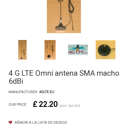
4 G LTE Omni antena SMA macho
6dBi
MANUFACTURER:
4GLTE.EU
£ 22.20
OUR PRICE:
/pcs. tax incl.
AÑADIR A LA LISTA DE DESEOS