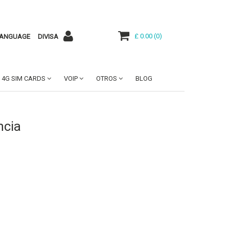
£ 0.00
(
0
)
ANGUAGE
DIVISA
4G SIM CARDS
VOIP
OTROS
BLOG
ncia