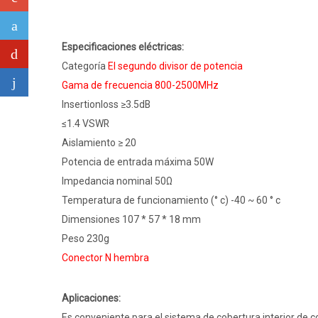
Especificaciones eléctricas:
Categoría
El segundo divisor de potencia
Gama de frecuencia 800-2500MHz
Insertionloss ≥3.5dB
≤1.4 VSWR
Aislamiento ≥ 20
Potencia de entrada máxima 50W
Impedancia nominal 50Ω
Temperatura de funcionamiento (° c) -40 ~ 60 ° c
Dimensiones 107 * 57 * 18 mm
Peso 230g
Conector N hembra
Aplicaciones:
Es conveniente para el sistema de cobertura interior de c