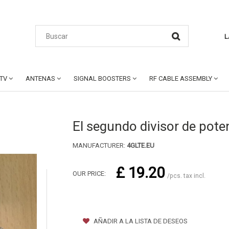
L
CTV
ANTENAS
SIGNAL BOOSTERS
RF CABLE ASSEMBLY
El segundo divisor de pote
MANUFACTURER:
4GLTE.EU
£ 19.20
OUR PRICE:
/pcs. tax incl.
AÑADIR A LA LISTA DE DESEOS