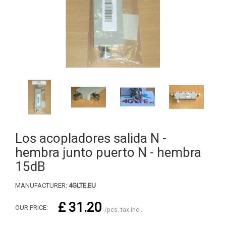
Los acopladores salida N -
hembra junto puerto N - hembra
15dB
MANUFACTURER:
4GLTE.EU
£ 31.20
OUR PRICE:
/pcs. tax incl.