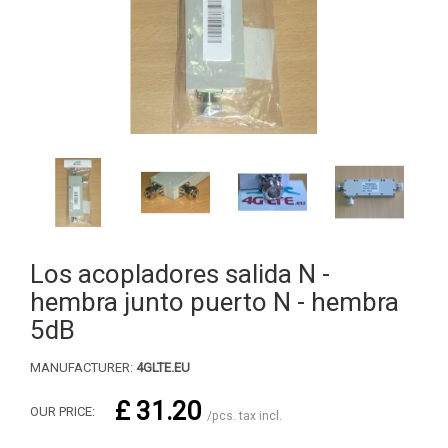
Los acopladores salida N -
hembra junto puerto N - hembra
5dB
MANUFACTURER:
4GLTE.EU
£ 31.20
OUR PRICE:
/pcs. tax incl.