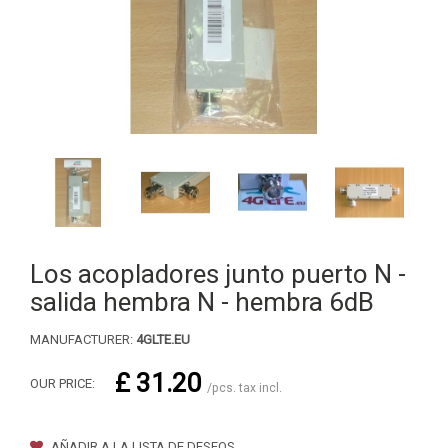
Los acopladores junto puerto N -
salida hembra N - hembra 6dB
MANUFACTURER:
4GLTE.EU
£ 31.20
OUR PRICE:
/pcs. tax incl.
AÑADIR A LA LISTA DE DESEOS