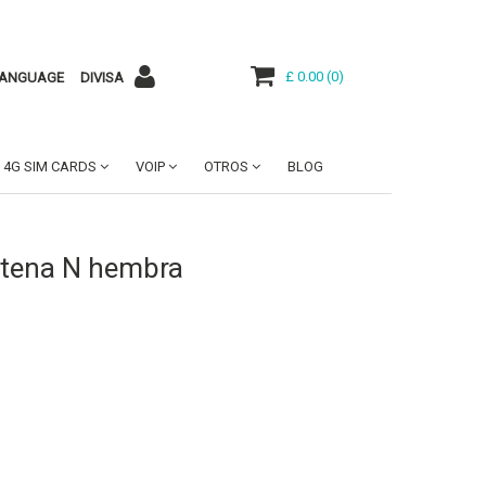
£ 0.00
(
0
)
ANGUAGE
DIVISA
4G SIM CARDS
VOIP
OTROS
BLOG
ntena N hembra