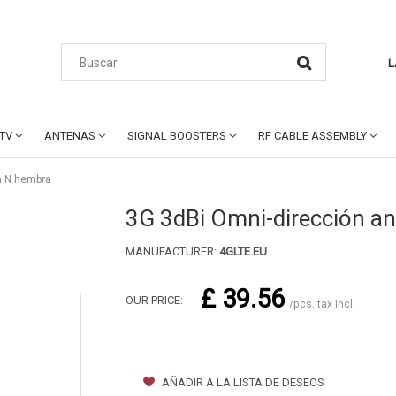
L
CTV
ANTENAS
SIGNAL BOOSTERS
RF CABLE ASSEMBLY
a N hembra
3G 3dBi Omni-dirección a
MANUFACTURER:
4GLTE.EU
£ 39.56
OUR PRICE:
/pcs. tax incl.
AÑADIR A LA LISTA DE DESEOS