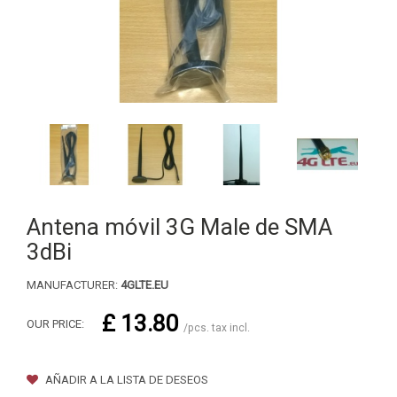
Antena móvil 3G Male de SMA
3dBi
MANUFACTURER:
4GLTE.EU
£ 13.80
OUR PRICE:
/pcs. tax incl.
AÑADIR A LA LISTA DE DESEOS