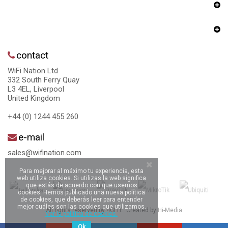
contact
WiFi Nation Ltd
332 South Ferry Quay
L3 4EL, Liverpool
United Kingdom
+44 (0) 1244 455 260
e-mail
sales@wifination.com
Para mejorar al máximo tu experiencia, esta
web utiliza cookies. Si utilizas la web significa
que estás de acuerdo con que usemos
cookies. Hemos publicado una nueva política
de cookies, que deberás leer para entender
mejor cuáles son las cookies que utilizamos.
All rights reserved by 4GLTE. Created by
Hi-Media
Ver la política de cookies.
Ok