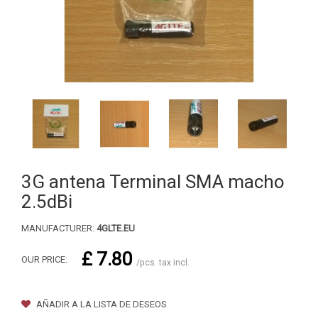
3G antena Terminal SMA macho
2.5dBi
MANUFACTURER:
4GLTE.EU
£ 7.80
OUR PRICE:
/pcs. tax incl.
AÑADIR A LA LISTA DE DESEOS