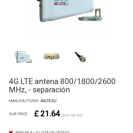
4G LTE antena 800/1800/2600
MHz, - separación
MANUFACTURER:
4GLTE.EU
£ 21.64
OUR PRICE:
/pcs. tax incl.
AÑADIR A LA LISTA DE DESEOS