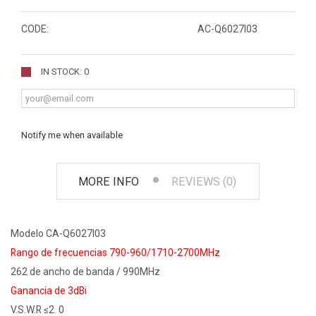
CODE:
AC-Q6027I03
IN STOCK: 0
Notify me when available
MORE INFO
REVIEWS (0)
Modelo
CA-Q
6027I03
Rango de frecuencias 790-960/1710-2700MHz
262 de ancho de banda / 990MHz
Ganancia de 3dBi
V.S.W.R ≤2. 0