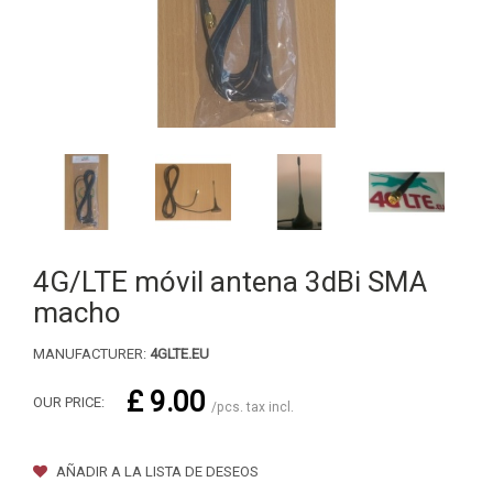
4G/LTE móvil antena 3dBi SMA
macho
MANUFACTURER:
4GLTE.EU
£ 9.00
OUR PRICE:
/pcs. tax incl.
AÑADIR A LA LISTA DE DESEOS