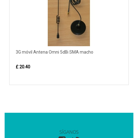
3G móvil Antena Omni 5dBi SMA macho
£ 20.40
SÍGANOS