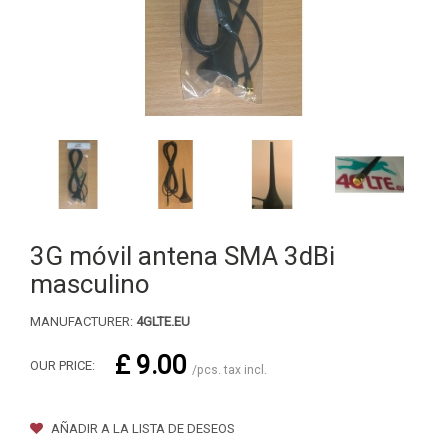
3G móvil antena SMA 3dBi
masculino
MANUFACTURER:
4GLTE.EU
£ 9.00
OUR PRICE:
/pcs. tax incl.
AÑADIR A LA LISTA DE DESEOS