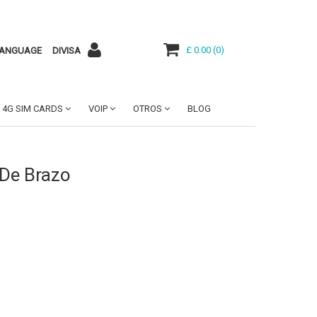
£ 0.00
(
0
)
ANGUAGE
DIVISA
4G SIM CARDS
VOIP
OTROS
BLOG
 De Brazo