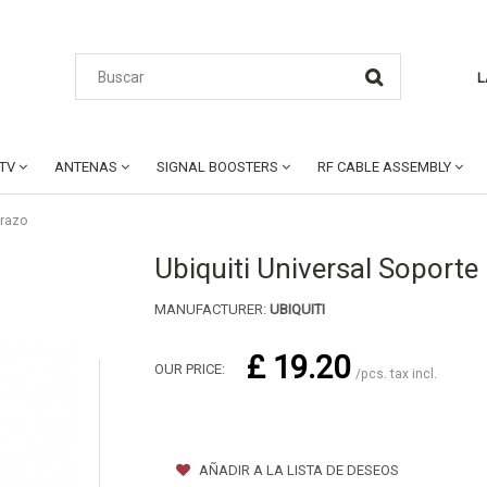
L
CTV
ANTENAS
SIGNAL BOOSTERS
RF CABLE ASSEMBLY
Brazo
Ubiquiti Universal Soporte
MANUFACTURER:
UBIQUITI
£ 19.20
OUR PRICE:
/pcs. tax incl.
AÑADIR A LA LISTA DE DESEOS