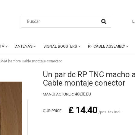
L
CTV
ANTENAS
SIGNAL BOOSTERS
RF CABLE ASSEMBLY
 SMA hembra Cable montaje conector
Un par de RP TNC macho 
Cable montaje conector
MANUFACTURER:
4GLTE.EU
£ 14.40
OUR PRICE:
/pcs. tax incl.