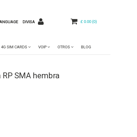
£ 0.00
(
0
)
ANGUAGE
DIVISA
4G SIM CARDS
VOIP
OTROS
BLOG
a RP SMA hembra