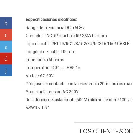
Especificaciones eléctricas:
Rango de frecuencia DC a 6GHz
Conector TNC RP macho a RP SMA hembra
Tipo de cable RF1.13/RG178/RG58U/RG316/LMR CABLE
Longitud del cable 100mm
Impedancia 50ohms
Temperatura-40 ° c a + 85 ° c
Voltaje AC 60V
Póngase en contacto con la resistencia 20m ohmios max-s
Soportar la tensión AC 200V
Resistencia de aislamiento 500M mínimo de ohm/100 v 
VSWR < 1.5:1
LOS CLIENTES Q