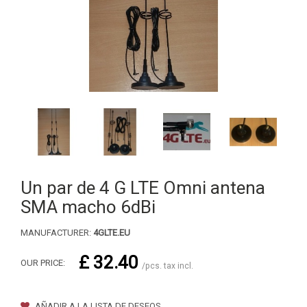
Un par de 4 G LTE Omni antena
SMA macho 6dBi
MANUFACTURER:
4GLTE.EU
£ 32.40
OUR PRICE:
/pcs. tax incl.
AÑADIR A LA LISTA DE DESEOS