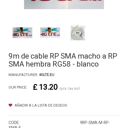
9m de cable RP SMA macho a RP
SMA hembra RG58 - blanco
MANUFACTURER:
4GLTE.EU
£ 13.20
OUR PRICE:
/pcs. tax incl.
AÑADIR A LA LISTA DE DESEOS
CODE:
9RP-SMA-M-RP-
SMA-F