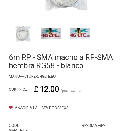
6m RP - SMA macho a RP-SMA
hembra RG58 - blanco
MANUFACTURER:
4GLTE.EU
£ 12.00
OUR PRICE:
/pcs. tax incl.
AÑADIR A LA LISTA DE DESEOS
CODE:
RP-SMA-RP-
SMA_F6m