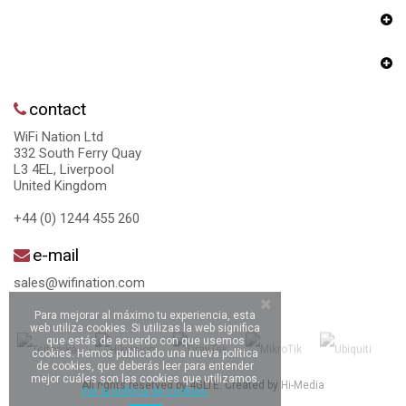
contact
WiFi Nation Ltd
332 South Ferry Quay
L3 4EL, Liverpool
United Kingdom
+44 (0) 1244 455 260
e-mail
sales@wifination.com
Para mejorar al máximo tu experiencia, esta
web utiliza cookies. Si utilizas la web significa
que estás de acuerdo con que usemos
cookies. Hemos publicado una nueva política
de cookies, que deberás leer para entender
mejor cuáles son las cookies que utilizamos.
All rights reserved by 4GLTE. Created by
Hi-Media
Ver la política de cookies.