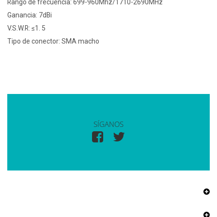
Rango de frecuencia: 699-960Mhz/1710-2690MHz
Ganancia: 7dBi
V.S.W.R: ≤1. 5
Tipo de conector: SMA macho
SÍGANOS