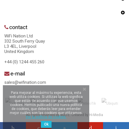
contact
WiFi Nation Ltd
332 South Ferry Quay
L3 4EL, Liverpool
United Kingdom
+44 (0) 1244 455 260
e-mail
sales@wifination.com
Para mejorar al máximo tu experiencia, esta
web utiliza cookies. Si utilizas la web significa
que estás de acuerdo con que usemos
cookies. Hemos publicado una nueva política
de cookies, que deberás leer para entender
mejor cuáles son las cookies que utilizamos.
All rights reserved by 4GLTE. Created by
Hi-Media
Ver la política de cookies.
Ok