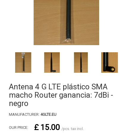
Antena 4 G LTE plástico SMA
macho Router ganancia: 7dBi -
negro
MANUFACTURER:
4GLTE.EU
£ 15.00
OUR PRICE:
/pcs. tax incl.