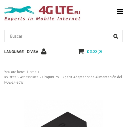
£ 0.00
(
0
)
LANGUAGE
DIVISA
You are here:
Home
Ubiquiti PoE Gigabit Adaptador de Alimentación del
ROUTERS
ACCESSORIES
POE-24-30W