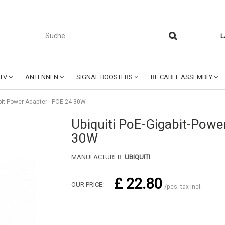
L
CTV
ANTENNEN
SIGNAL BOOSTERS
RF CABLE ASSEMBLY
abit-Power-Adapter - POE-24-30W
Ubiquiti PoE-Gigabit-Powe
30W
MANUFACTURER:
UBIQUITI
£ 22.80
OUR PRICE:
/pcs. tax incl.