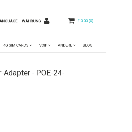
£ 0.00
(
0
)
ANGUAGE
WÄHRUNG
4G SIM CARDS
VOIP
ANDERE
BLOG
r-Adapter - POE-24-