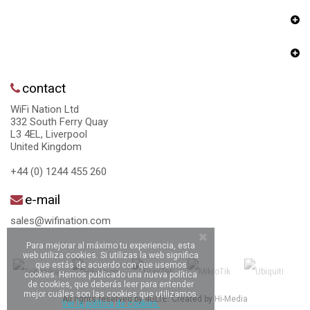
contact
WiFi Nation Ltd
332 South Ferry Quay
L3 4EL, Liverpool
United Kingdom
+44 (0) 1244 455 260
e-mail
sales@wifination.com
Para mejorar al máximo tu experiencia, esta
web utiliza cookies. Si utilizas la web significa
que estás de acuerdo con que usemos
cookies. Hemos publicado una nueva política
de cookies, que deberás leer para entender
mejor cuáles son las cookies que utilizamos.
All rights reserved by 4GLTE. Created by
Hi-Media
Ver la política de cookies.