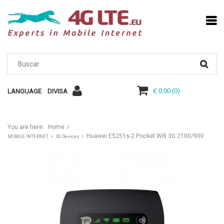
£ 0.00
(
0
)
LANGUAGE
DIVISA
You are here:
Home
Huawei E5251s-2 Pocket Wifi 3G 2100/900
MOBILE INTERNET
3G Devices