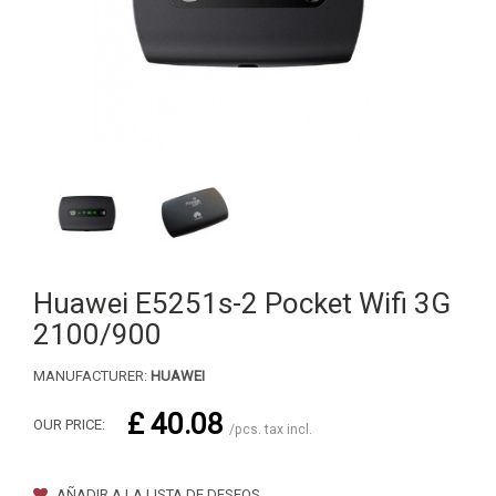
Huawei E5251s-2 Pocket Wifi 3G
2100/900
MANUFACTURER:
HUAWEI
£ 40.08
OUR PRICE:
/pcs. tax incl.
AÑADIR A LA LISTA DE DESEOS