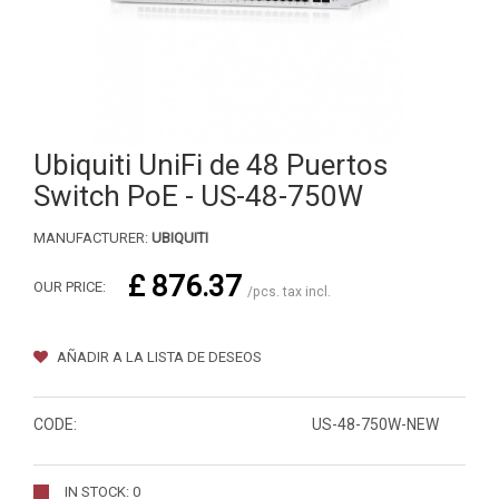
Ubiquiti UniFi de 48 Puertos
Switch PoE - US-48-750W
MANUFACTURER:
UBIQUITI
£ 876.37
OUR PRICE:
/pcs. tax incl.
AÑADIR A LA LISTA DE DESEOS
CODE:
US-48-750W-NEW
IN STOCK: 0