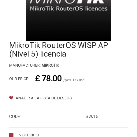
MikroTik RouterOS WISP AP
(Nivel 5) licencia
MANUFACTURER:
MIKROTIK
£ 78.00
OUR PRICE:
/pcs. tax incl.
AÑADIR A LA LISTA DE DESEOS
CODE:
SW/L5
IN STOCK: 0