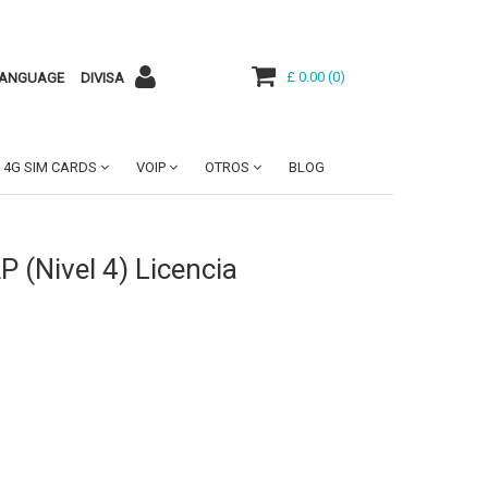
£ 0.00
(
0
)
ANGUAGE
DIVISA
4G SIM CARDS
VOIP
OTROS
BLOG
 (Nivel 4) Licencia