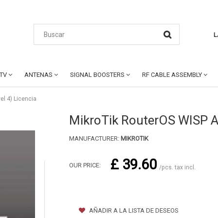
L
CTV
ANTENAS
SIGNAL BOOSTERS
RF CABLE ASSEMBLY
el 4) Licencia
MikroTik RouterOS WISP AP
MANUFACTURER:
MIKROTIK
£ 39.60
OUR PRICE:
/pcs. tax incl.
AÑADIR A LA LISTA DE DESEOS