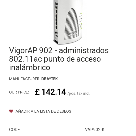
VigorAP 902 - administrados
802.11ac punto de acceso
inalámbrico
MANUFACTURER:
DRAYTEK
£ 142.14
OUR PRICE:
/pcs. tax incl.
AÑADIR A LA LISTA DE DESEOS
CODE:
VAP902-K