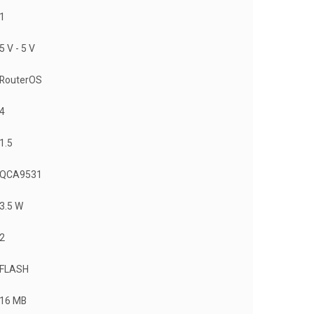
1
5 V - 5 V
RouterOS
4
1.5
QCA9531
3.5 W
2
FLASH
16 MB