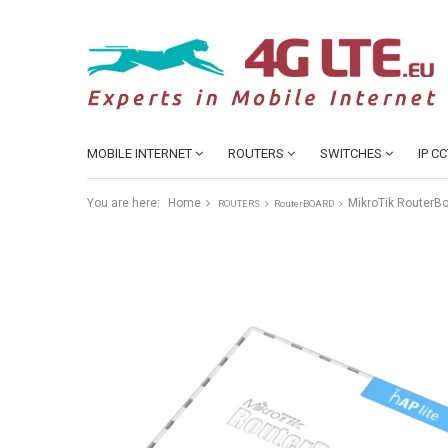
MOBILE INTERNET
ROUTERS
SWITCHES
IP C
You are here:
Home
MikroTik RouterBoa
ROUTERS
RouterBOARD