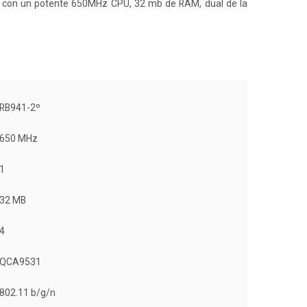
do con un potente 650MHz CPU, 32 mb de RAM, dual de la
RB941-2º
650 MHz
1
32 MB
4
QCA9531
802.11 b/g/n