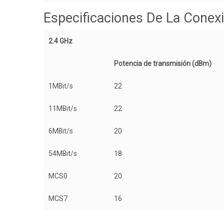
Especificaciones De La Conexi
2.4 GHz
Potencia de transmisión (dBm)
1MBit/s
22
11MBit/s
22
6MBit/s
20
54MBit/s
18
MCS0
20
MCS7
16