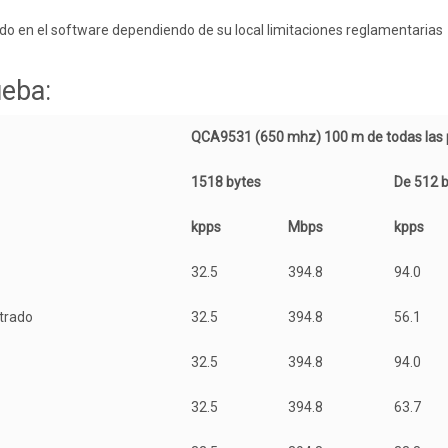
do en el software dependiendo de su local limitaciones reglamentarias
ueba:
QCA9531 (650 mhz) 100 m de todas las 
1518 bytes
De 512 
kpps
Mbps
kpps
32.5
394.8
94.0
ltrado
32.5
394.8
56.1
32.5
394.8
94.0
32.5
394.8
63.7