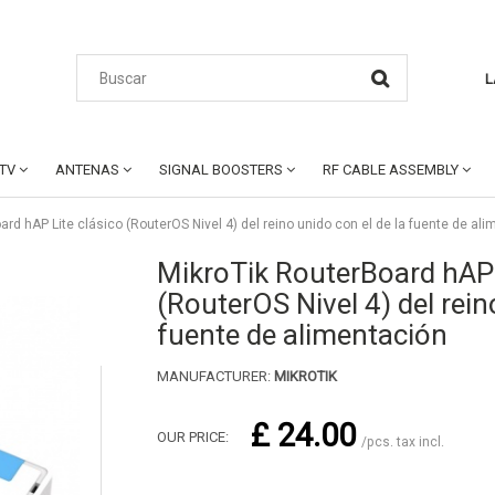
L
CTV
ANTENAS
SIGNAL BOOSTERS
RF CABLE ASSEMBLY
rd hAP Lite clásico (RouterOS Nivel 4) del reino unido con el de la fuente de al
MikroTik RouterBoard hAP 
(RouterOS Nivel 4) del rein
fuente de alimentación
MANUFACTURER:
MIKROTIK
£ 24.00
OUR PRICE:
/pcs. tax incl.