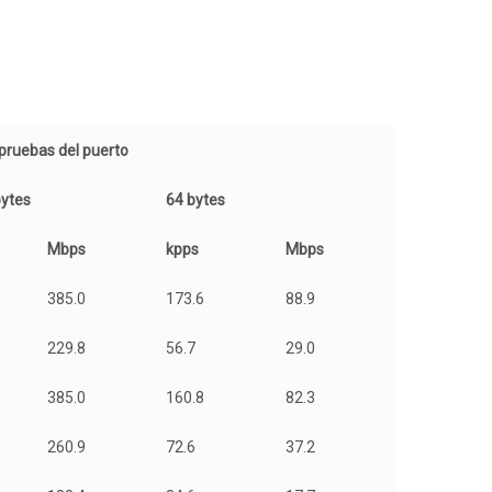
pruebas del puerto
bytes
64 bytes
Mbps
kpps
Mbps
385.0
173.6
88.9
229.8
56.7
29.0
385.0
160.8
82.3
260.9
72.6
37.2