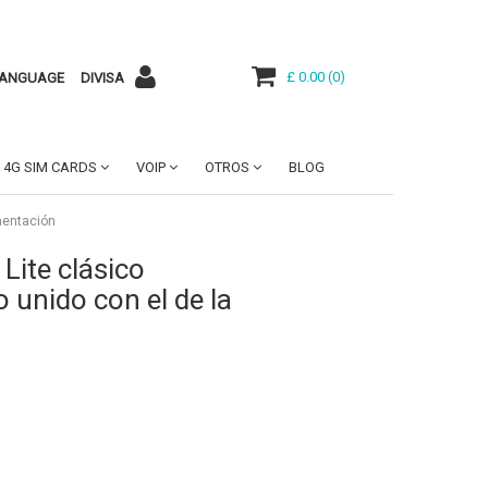
£ 0.00
(
0
)
ANGUAGE
DIVISA
4G SIM CARDS
VOIP
OTROS
BLOG
imentación
Lite clásico
o unido con el de la