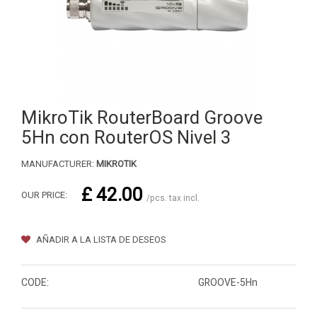
MikroTik RouterBoard Groove
5Hn con RouterOS Nivel 3
MANUFACTURER:
MIKROTIK
£ 42.00
OUR PRICE:
/pcs. tax incl.
AÑADIR A LA LISTA DE DESEOS
CODE:
GROOVE-5Hn