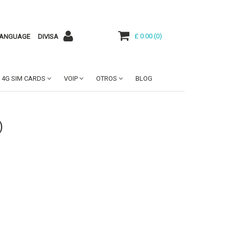
£ 0.00
(
0
)
ANGUAGE
DIVISA
4G SIM CARDS
VOIP
OTROS
BLOG
)