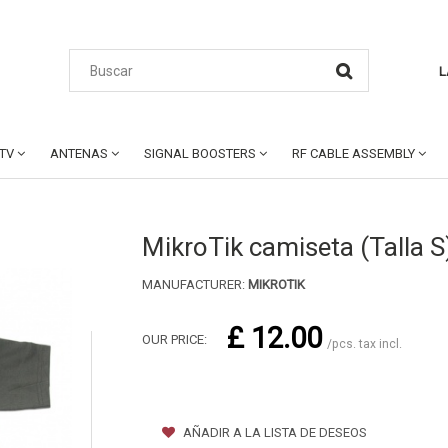
L
CTV
ANTENAS
SIGNAL BOOSTERS
RF CABLE ASSEMBLY
MikroTik camiseta (Talla S
MANUFACTURER:
MIKROTIK
£ 12.00
OUR PRICE:
/pcs. tax incl.
AÑADIR A LA LISTA DE DESEOS