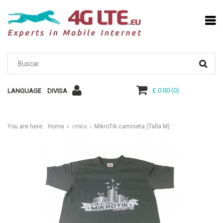
£ 0.00
(
0
)
LANGUAGE
DIVISA
You are here:
Home
MikroTik camiseta (Talla M)
OTROS