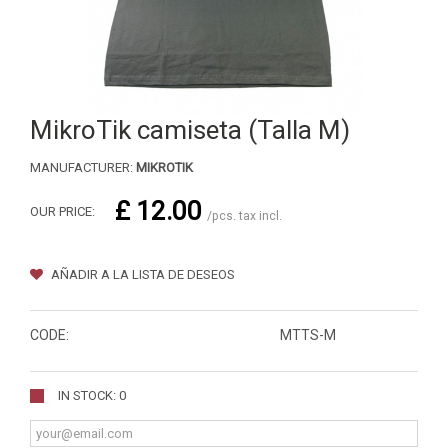
MikroTik camiseta (Talla M)
MANUFACTURER:
MIKROTIK
£ 12.00
OUR PRICE:
/pcs. tax incl.
AÑADIR A LA LISTA DE DESEOS
CODE:
MTTS-M
IN STOCK: 0