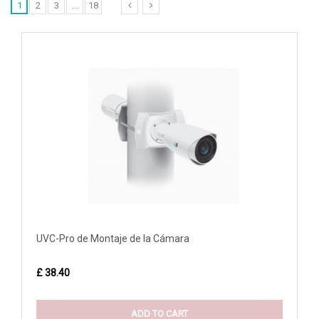
1
2
3
...
18
UVC-Pro de Montaje de la Cámara
£ 38.40
ADD TO CART