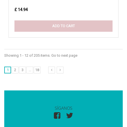
£ 14.94
ADD TO CART
Showing 1 - 12 of 205 items. Go to next page
1
2
3
...
18
SÍGANOS