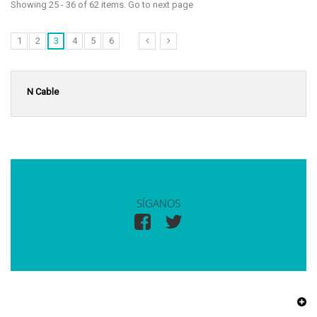
Showing 25 - 36 of 62 items. Go to next page
1
2
3
4
5
6
N Cable
SÍGANOS