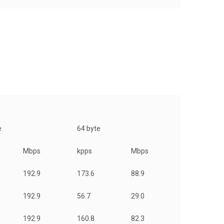
e
64 byte
Mbps
kpps
Mbps
192.9
173.6
88.9
192.9
56.7
29.0
192.9
160.8
82.3