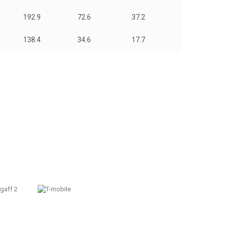
192.9
72.6
37.2
138.4
34.6
17.7