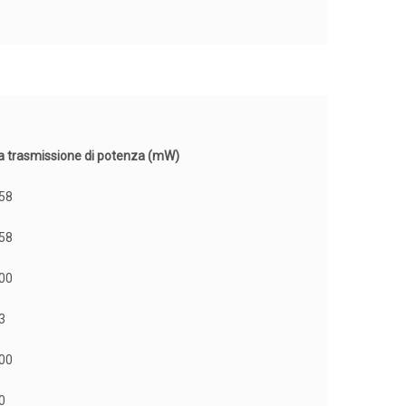
a trasmissione di potenza (mW)
58
58
00
3
00
0