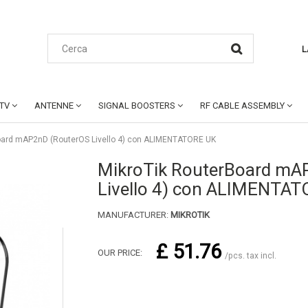
L
CTV
ANTENNE
SIGNAL BOOSTERS
RF CABLE ASSEMBLY
oard mAP2nD (RouterOS Livello 4) con ALIMENTATORE UK
MikroTik RouterBoard mA
Livello 4) con ALIMENTA
MANUFACTURER:
MIKROTIK
£ 51.76
OUR PRICE:
/pcs. tax incl.