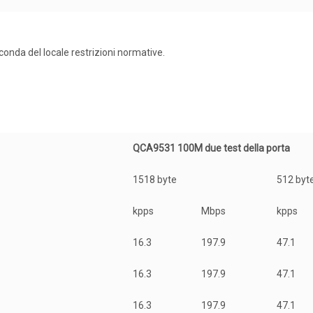
onda del locale restrizioni normative.
QCA9531 100M due test della porta
1518 byte
512 byt
kpps
Mbps
kpps
16.3
197.9
47.1
16.3
197.9
47.1
16.3
197.9
47.1