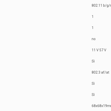
802.11 b/g/
1
1
no
11 V 57 V
Sì
802.3 af/at
Sì
Sì
68x68x19