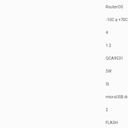
RouterOS
-10C a +70C
4
1.2
QCA9531
5W
Sì
microUSB di
2
FLASH