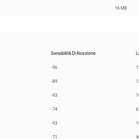
16 MB
Sensibilità Di Ricezione
L
-96
1
-89
1
-93
1
-74
6
-93
1
-71
4