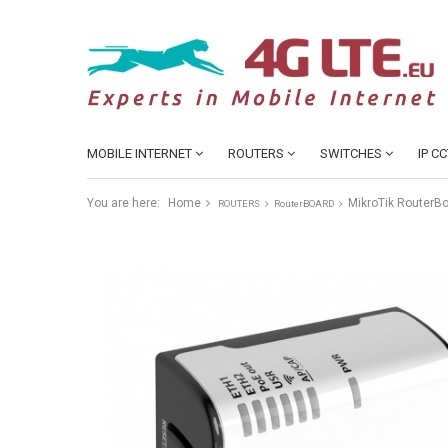
MOBILE INTERNET
ROUTERS
SWITCHES
IP C
You are here:
Home
MikroTik RouterB
ROUTERS
RouterBOARD