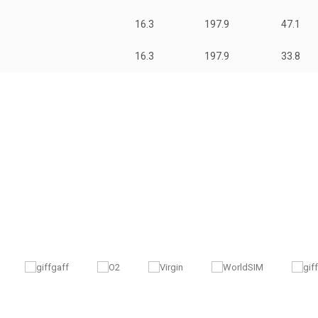
16.3
197.9
47.1
16.3
197.9
33.8