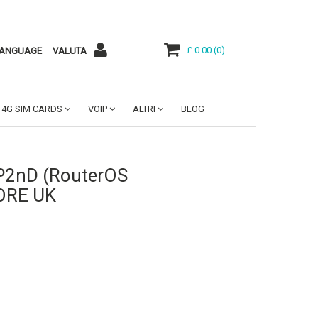
£ 0.00
(
0
)
ANGUAGE
VALUTA
4G SIM CARDS
VOIP
ALTRI
BLOG
P2nD (RouterOS
TORE UK