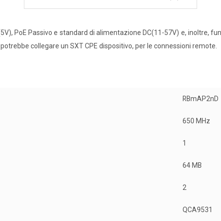
SB(5V), PoE Passivo e standard di alimentazione DC(11-57V) e, inoltre, fun
i potrebbe collegare un SXT CPE dispositivo, per le connessioni remote.
RBmAP2nD
650 MHz
1
64 MB
2
QCA9531