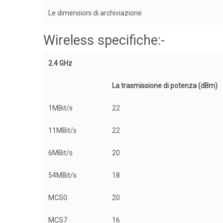
Le dimensioni di archiviazione
Wireless specifiche:-
2.4 GHz
La trasmissione di potenza (dBm)
1MBit/s
22
11MBit/s
22
6MBit/s
20
54MBit/s
18
MCS0
20
MCS7
16