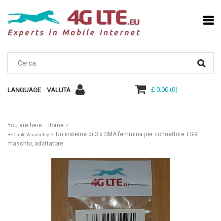
£ 0.00
(
0
)
LANGUAGE
VALUTA
You are here:
Home
Un insieme di 3 x SMA femmina per connettore TS-9
RF Cable Assembly
maschio, adattatore