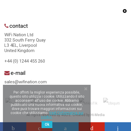
contact
WiFi Nation Ltd
332 South Ferry Quay
L3 4EL, Liverpool
United Kingdom
+44 (0) 1244 455 260
e-mail
sales@wifination.com
Per offrirti la miglior esperienza possibile,
questo sito utilizza i cookie. Utilizzando il sito
acconsenti all'uso dei cookie. Abbiamo
pubblicato una nuova informativa sui cookie,
dove puoi trovare maggiori informazioni sui
cookie che utilizziamo.
Vedi l'informativa sui
All rights reserved by 4GLTE. Created by
Hi-Media
cookie.
Ok