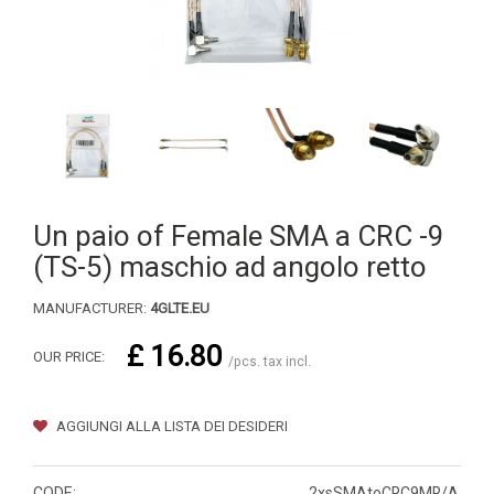
Un paio of Female SMA a CRC -9
(TS-5) maschio ad angolo retto
MANUFACTURER:
4GLTE.EU
£ 16.80
OUR PRICE:
/pcs. tax incl.
AGGIUNGI ALLA LISTA DEI DESIDERI
CODE:
2xsSMAtoCRC9MR/A