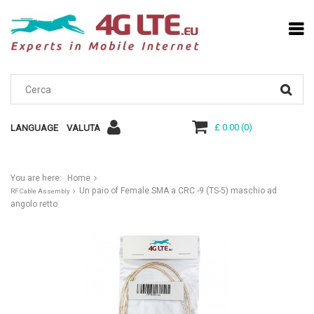
£ 0.00
(
0
)
LANGUAGE
VALUTA
You are here:
Home
Un paio of Female SMA a CRC -9 (TS-5) maschio ad
RF Cable Assembly
angolo retto