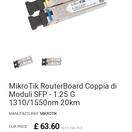
MikroTik RouterBoard Coppia di
Moduli SFP - 1.25 G
1310/1550nm 20km
MANUFACTURER:
MIKROTIK
£ 63.60
OUR PRICE:
/pcs. tax incl.