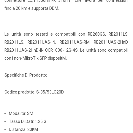
connettore LC,T1550nm/R1310nm, che lavora per connessioni
fino a 20 km e supporta DDM.
Le unità sono testati e compatibili con RB260GS, RB2011LS,
RB2011LS, RB2011UAS-IN, RB2011UAS-RM, RB2011UAS-2HnD,
RB2011UAS-2HnD-IN CCR1036-12G-4S. Le unità sono compatibili
con i non-MikroTik SFP dispositivi.
Specifiche Di Prodotto:
Codice prodotto: S-35/53LC20D
Modalità: SM
Tasso Di Dati: 1.25 G
Distanza: 20KM