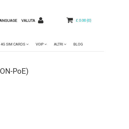
£ 0.00
(
0
)
ANGUAGE
VALUTA
4G SIM CARDS
VOIP
ALTRI
BLOG
(NON-PoE)