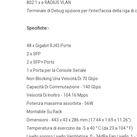
802.1 x e RADIUS VLAN
Terminale di Debug opzione per l'interfaccia della riga d
Specifiche:-
48 x Gigabit RJ45 Porte
2 x SFP
2 x SFP+ Ports
1 x Porta per la Console Seriale
Non-Blocking Una Velocità Di 70 Gbps
Capacità Di Commutazione - 140 Gbps
Velocità Di Inoltro - 104.16 Mpps
Potenza massima assorbita - 56W
Montabile Su Rack
Dimensioni - 443 x 43 x 286 mm (17.44 x 1.69 x 11.26")
Temperatura di esercizio da -5 a 40 ° C (da 23 a 104 ° F)
Livello sonoro Livello Ventilatore: 0 - 34dBa Fan Livello: 1 