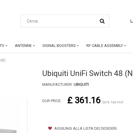
L
CTV
ANTENNE
SIGNAL BOOSTERS
RF CABLE ASSEMBLY
PoE)
Ubiquiti UniFi Switch 48 
MANUFACTURER:
UBIQUITI
£ 361.16
OUR PRICE:
/pcs. tax incl.
AGGIUNGI ALLA LISTA DEI DESIDERI