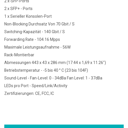
2 x-SFP-Ports
2 x SFP+ - Ports
1 x Serieller Konsolen-Port
Non-Blocking Durchsatz Von 70 Gbit / S
Switching-Kapazität - 140 Gbit / S
Forwarding Rate - 104.16 Mpps
Maximale Leistungsaufnahme - 56W
Rack-Montierbar
Abmessungen 443 x 43 x 286 mm (17.44 x 1,69 x 11.26")
Betriebstemperatur - -5 bis 40 ° C (23 bis 104F)
Sound-Level - Fan-Level: 0 - 34dBa Fan Level: 1 - 37dBa
LEDs pro Port - Speed/Link/Activity
Zertifizierungen: CE, FCC, IC