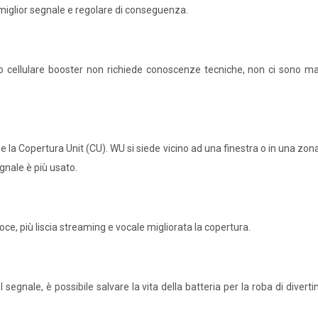
il miglior segnale e regolare di conseguenza.
ono cellulare booster non richiede conoscenze tecniche, non ci sono 
 la Copertura Unit (CU). WU si siede vicino ad una finestra o in una zona 
egnale è più usato.
ce, più liscia streaming e vocale migliorata la copertura.
el segnale, è possibile salvare la vita della batteria per la roba di div