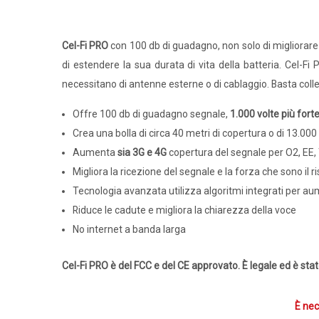
Cel-Fi PRO
con 100 db di guadagno, non solo di migliorare i
di estendere la sua durata di vita della batteria. Cel-
necessitano di antenne esterne o di cablaggio. Basta colleg
Offre 100 db di guadagno segnale,
1.000 volte più fort
Crea una bolla di circa 40 metri di copertura o di 13.000
Aumenta
sia 3G e 4G
copertura del segnale per O2, EE, 
Migliora la ricezione del segnale e la forza che sono il ris
Tecnologia avanzata utilizza algoritmi integrati per au
Riduce le cadute e migliora la chiarezza della voce
No internet a banda larga
Cel-Fi PRO è del FCC e del CE approvato. È legale ed è stat
È nec