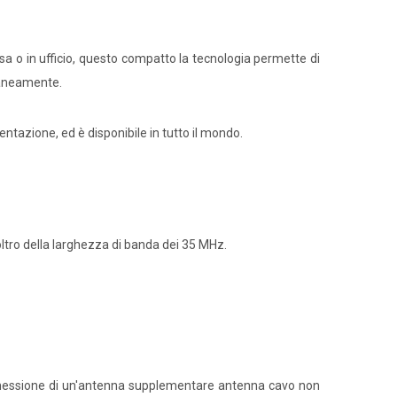
asa o in ufficio, questo compatto la tecnologia permette di
oraneamente.
ntazione, ed è disponibile in tutto il mondo.
ltro della larghezza di banda dei 35 MHz.
connessione di un'antenna supplementare antenna cavo non