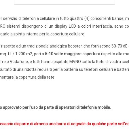
l servizio di telefonia cellulare in tutto quattro (4) concorrenti bande, m
Fi PRO sistemi dispongono di un display LCD a colori interfaccia, sono
arlo a spinta interna per la copertura cellulare.
e
rispetto ad un tradizionale analogica booster, che forniscono 60-70 dB
 mq. ft. / 1.200 m2, pari a
5-10 volte maggiore copertura
rispetto alla m
Tre o Vodafone, e tutti hanno ospitato MVNO sotto la Rete di vostra sce
ultato di una ridotta requisiti per la batteria su telefoni cellulari e batter
mentare la copertura della rete
o approvato per l'uso da parte di operatori di telefonia mobile.
essario disporre di almeno una barra di segnale da qualche parte nell'edi