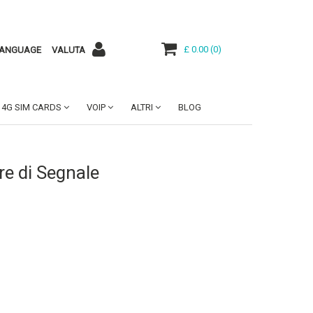
£ 0.00
(
0
)
ANGUAGE
VALUTA
4G SIM CARDS
VOIP
ALTRI
BLOG
re di Segnale