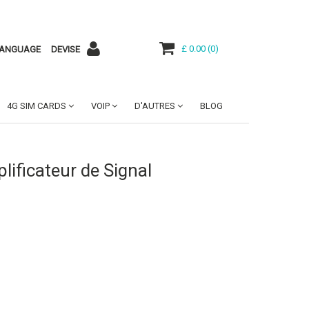
£ 0.00
(
0
)
ANGUAGE
DEVISE
4G SIM CARDS
VOIP
D'AUTRES
BLOG
lificateur de Signal