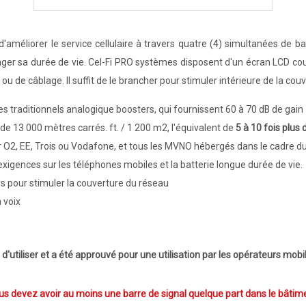
'améliorer le service cellulaire à travers quatre (4) simultanées de b
nger sa durée de vie. Cel-Fi PRO systèmes disposent d'un écran LCD co
u de câblage. Il suffit de le brancher pour stimuler intérieure de la couve
es traditionnels analogique boosters, qui fournissent 60 à 70 dB de gain
de 13 000 mètres carrés. ft. / 1 200 m2, l'équivalent de
5 à 10 fois plus
 O2, EE, Trois ou Vodafone, et tous les MVNO hébergés dans le cadre d
 exigences sur les téléphones mobiles et la batterie longue durée de vie.
és pour stimuler la couverture du réseau
 voix
d'utiliser et a été approuvé pour une utilisation par les opérateurs mobi
s devez avoir au moins une barre de signal quelque part dans le bâtim