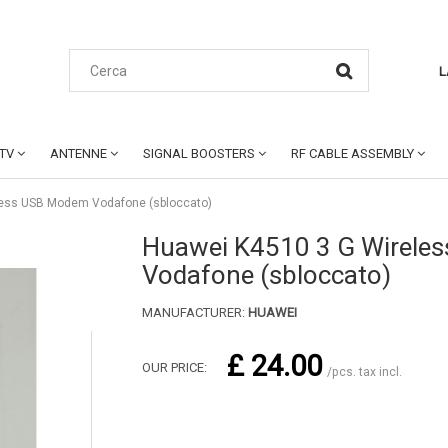
L
CTV
ANTENNE
SIGNAL BOOSTERS
RF CABLE ASSEMBLY
less USB Modem Vodafone (sbloccato)
Huawei K4510 3 G Wirele
Vodafone (sbloccato)
MANUFACTURER:
HUAWEI
£ 24.00
OUR PRICE:
/pcs. tax incl.