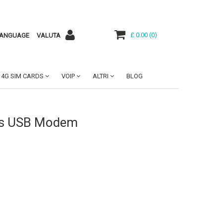
£ 0.00
(
0
)
ANGUAGE
VALUTA
4G SIM CARDS
VOIP
ALTRI
BLOG
ss USB Modem