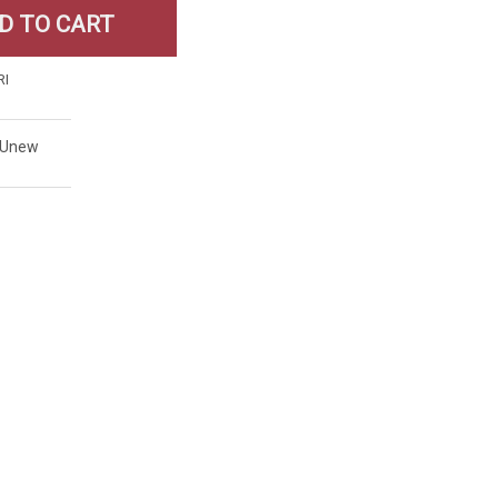
D TO CART
RI
EUnew