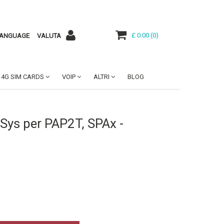
£ 0.00
(
0
)
ANGUAGE
VALUTA
4G SIM CARDS
VOIP
ALTRI
BLOG
kSys per PAP2T, SPAx -