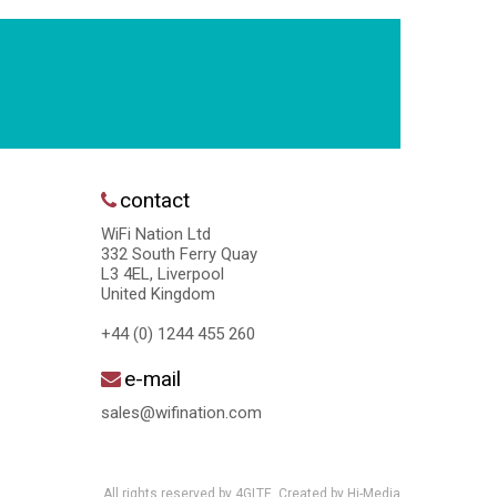
contact
WiFi Nation Ltd
332 South Ferry Quay
L3 4EL, Liverpool
United Kingdom
+44 (0) 1244 455 260
e-mail
sales@wifination.com
All rights reserved by 4GLTE. Created by
Hi-Media