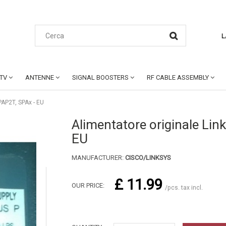
L
CTV
ANTENNE
SIGNAL BOOSTERS
RF CABLE ASSEMBLY
PAP2T, SPAx - EU
Alimentatore originale Lin
EU
MANUFACTURER:
CISCO/LINKSYS
£ 11.99
OUR PRICE:
/pcs. tax incl.