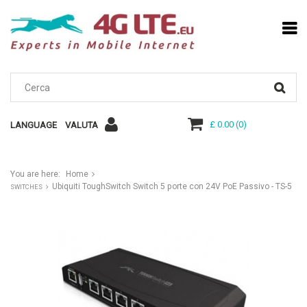
£ 0.00
(
0
)
LANGUAGE
VALUTA
You are here:
Home
Ubiquiti ToughSwitch Switch 5 porte con 24V PoE Passivo - TS-5
SWITCHES