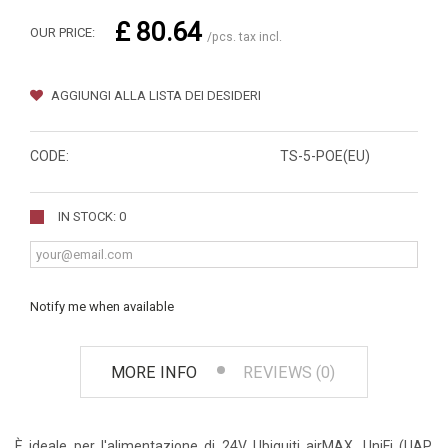
£ 80.64
OUR PRICE:
/pcs. tax incl.
AGGIUNGI ALLA LISTA DEI DESIDERI
CODE:
TS-5-POE(EU)
IN STOCK: 0
Notify me when available
MORE INFO
REVIEWS (0)
È ideale per l'alimentazione di 24V Ubiquiti airMAX, UniFi (UAP,