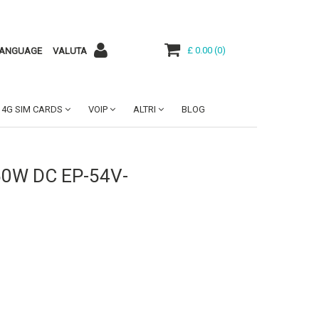
£ 0.00
(
0
)
ANGUAGE
VALUTA
4G SIM CARDS
VOIP
ALTRI
BLOG
150W DC EP-54V-