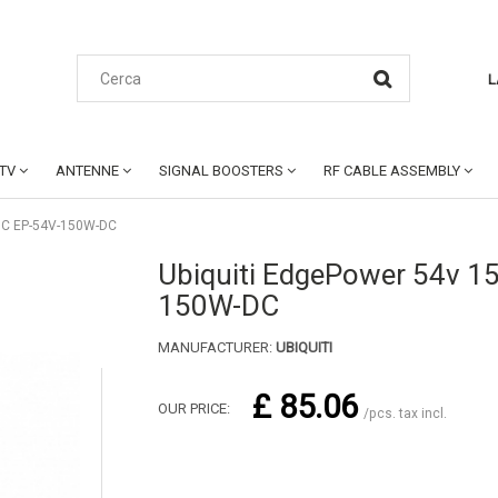
L
CTV
ANTENNE
SIGNAL BOOSTERS
RF CABLE ASSEMBLY
DC EP-54V-150W-DC
Ubiquiti EdgePower 54v 
150W-DC
MANUFACTURER:
UBIQUITI
£ 85.06
OUR PRICE:
/pcs. tax incl.