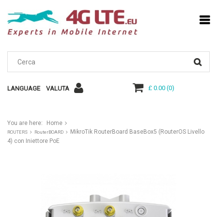
£ 0.00
(
0
)
LANGUAGE
VALUTA
You are here:
Home
MikroTik RouterBoard BaseBox5 (RouterOS Livello
ROUTERS
RouterBOARD
4) con Iniettore PoE