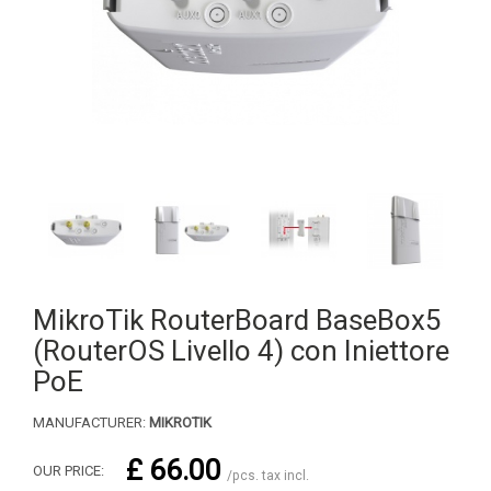
MikroTik RouterBoard BaseBox5
(RouterOS Livello 4) con Iniettore
PoE
MANUFACTURER:
MIKROTIK
£ 66.00
OUR PRICE:
/pcs. tax incl.