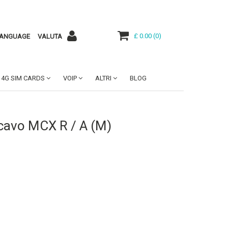
£ 0.00
(
0
)
ANGUAGE
VALUTA
4G SIM CARDS
VOIP
ALTRI
BLOG
avo MCX R / A (M)