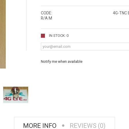
CODE:
4G-TNC 
R/A M
IN STOCK: 0
Notify me when available
MORE INFO
REVIEWS (0)