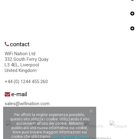
contact
WiFi Nation Ltd
332 South Ferry Quay
L3 4EL, Liverpool
United Kingdom
+44 (0) 1244 455 260
e-mail
sales@wifination.com
Per offrirti la miglior esperienza possibile,
questo sito utilizza i cookie. Utilizzando il sito
acconsenti all'uso dei cookie. Abbiamo
pubblicato una nuova informativa sui cookie,
dove puoi trovare maggiori informazioni sui
cookie che utilizziamo.
Vedi l'informativa sui
All rights reserved by 4GLTE. Created by
Hi-Media