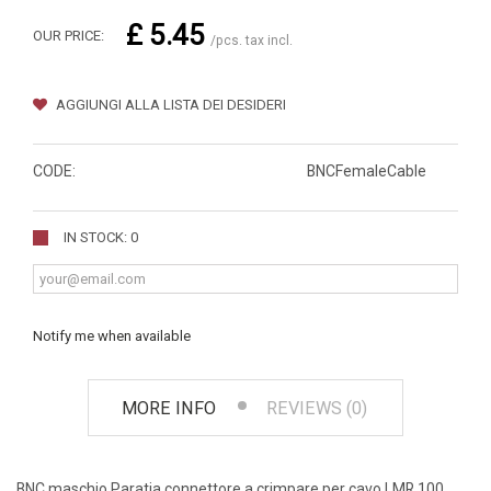
£ 5.45
OUR PRICE:
/pcs. tax incl.
AGGIUNGI ALLA LISTA DEI DESIDERI
CODE:
BNCFemaleCable
IN STOCK: 0
Notify me when available
MORE INFO
REVIEWS (0)
BNC maschio Paratia connettore a crimpare per cavo LMR 100.