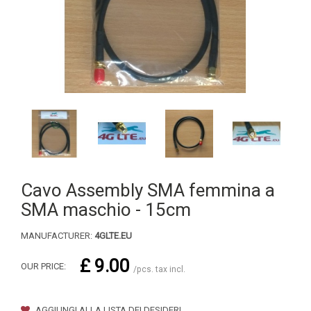
Cavo Assembly SMA femmina a
SMA maschio - 15cm
MANUFACTURER:
4GLTE.EU
£ 9.00
OUR PRICE:
/pcs. tax incl.
AGGIUNGI ALLA LISTA DEI DESIDERI