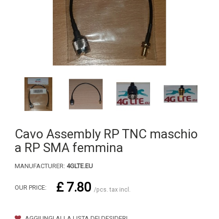
Cavo Assembly RP TNC maschio
a RP SMA femmina
MANUFACTURER:
4GLTE.EU
£ 7.80
OUR PRICE:
/pcs. tax incl.
AGGIUNGI ALLA LISTA DEI DESIDERI