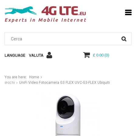
£ 0.00
(
0
)
LANGUAGE
VALUTA
You are here:
Home
UniFi Video Fotocamera G3 FLEX UVC-G3-FLEX Ubiquiti
IP CCTV